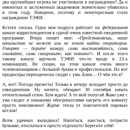
два крупнейших игрока не участвовали в награждении? Да и
именитых и заслуженных академиков значительно убавилось
в этом году. Наверное, поэтому и неинтересным стало
награждение ТЭФИ.
Кстати сноска. Одна моя подруга работает на
федеральном
канале
корреспондентом в одной очень известной ежедневной
программе. Вчера пишет мне: «
Представляешь, наше
начальство не может или не хочет найти операторов.
Говорят — берите камеру, сами выставляйтесь, сами
снимайте, сами синхроньте, как хотите!
«. И после этого
такому каналу вручили ТЭФИ что-то вроде в 23-х
номинациях. Не спорю, на этом канале очень много
телевизионщиков с большой буквы и профессионалов. Но вот
продюсеры периодически сходят с ума. Блин… О чём это я?
А, вот! Погода прелесть! Только к вечеру холодает просто до
озвизденения. Ну ничего, обещают 30 сентября начать
отопительный сезон. Бум ждать! А то мой попугай Жако уже с
ума сходит и никакими обогревателями нагреть его комнату
просто невозможно! Ждёмс тепла от повелителей паровых
котлов!
Всем удачных выходных! Напиться, наесться, потрясти
булками, отоспаться и просто отдохнуть! Берегите себя!