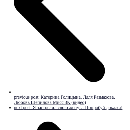
previous post:
Катерина Голицына, Ляля Размахова,
Любовь Шепилова Мисс ЗК (видео)
next post:
Я застрелил свою жену… Попробуй докажи!