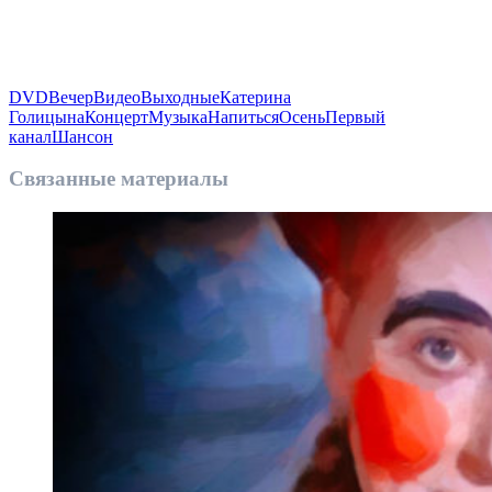
DVD
Вечер
Видео
Выходные
Катерина
Голицына
Концерт
Музыка
Напиться
Осень
Первый
канал
Шансон
Связанные материалы