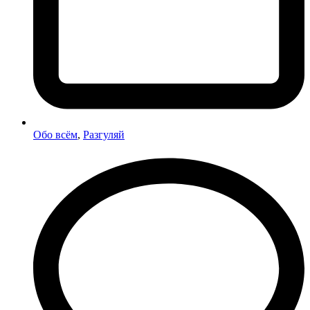
Обо всём
,
Разгуляй