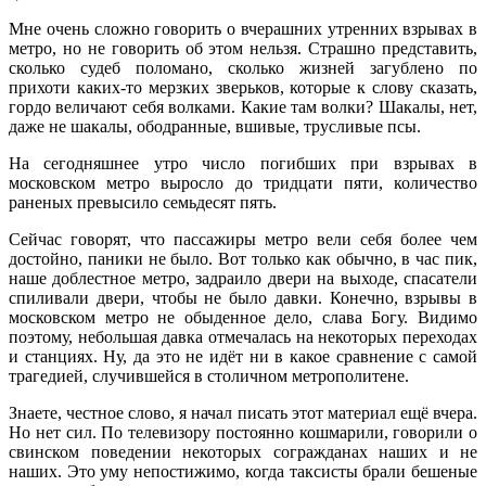
Мне очень сложно говорить о вчерашних утренних взрывах в
метро, но не говорить об этом нельзя. Страшно представить,
сколько судеб поломано, сколько жизней загублено по
прихоти каких-то мерзких зверьков, которые к слову сказать,
гордо величают себя волками. Какие там волки? Шакалы, нет,
даже не шакалы, ободранные, вшивые, трусливые псы.
На сегодняшнее утро число погибших при взрывах в
московском метро выросло до тридцати пяти, количество
раненых превысило семьдесят пять.
Сейчас говорят, что пассажиры метро вели себя более чем
достойно, паники не было. Вот только как обычно, в час пик,
наше доблестное метро, задраило двери на выходе, спасатели
спиливали двери, чтобы не было давки. Конечно, взрывы в
московском метро не обыденное дело, слава Богу. Видимо
поэтому, небольшая давка отмечалась на некоторых переходах
и станциях. Ну, да это не идёт ни в какое сравнение с самой
трагедией, случившейся в столичном метрополитене.
Знаете, честное слово, я начал писать этот материал ещё вчера.
Но нет сил. По телевизору постоянно кошмарили, говорили о
свинском поведении некоторых согражданах наших и не
наших. Это уму непостижимо, когда таксисты брали бешеные